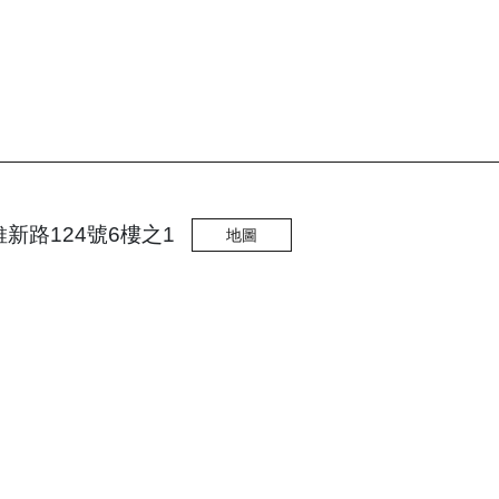
維新路124號6樓之1
地圖