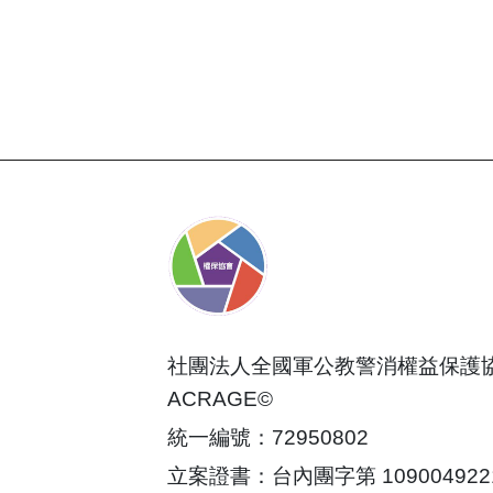
社團法人全國軍公教警消權益保護
ACRAGE©
統一編號：72950802
立案證書：台內團字第 109004922