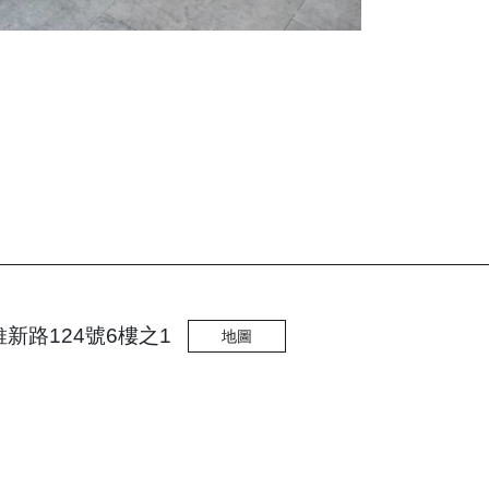
維新路124號6樓之1
地圖