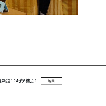
維新路124號6樓之1
地圖